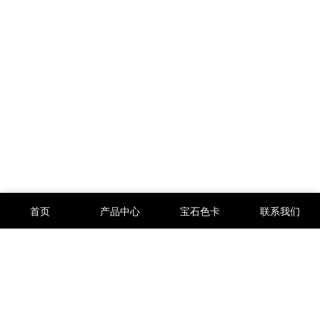
首页
产品中心
宝石色卡
联系我们
人造宝石,梧州人造宝石,锆石裸石,刚玉,尖晶,玻璃,培育钻,莫桑钻,合
成宝石,合成澳宝,天然宝石,半宝石等等以及高端珠宝首饰定制来自中
国广西梧州市专业生产厂家及供应商。