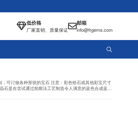
低价格
邮箱
厂家直销、质量保证
info@frgems.com
们
定制，可订做各种形状的宝石 注意：彩色锆石或其他彩宝尺寸
合成尖晶石是在尝试通过焰熔法工艺制造令人满意的蓝色合成蓝宝
蓝色蓝宝石。这些实验室制造的海蓝宝石是其天然副本的精确