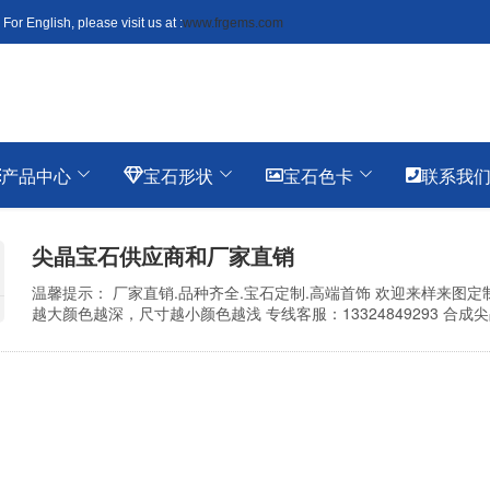
 please visit us at :
www.frgems.com
产品中心
宝石形状
宝石色卡
联系我
尖晶宝石供应商和厂家直销
温馨提示： 厂家直销.品种齐全.宝石定制.高端首饰 欢迎来样来图
越大颜色越深，尺寸越小颜色越浅 专线客服：13324849293 
石时意外生产的。他们发现蓝色合成蓝宝石等合成尖晶石，而不是
副本。真正的海蓝宝石非常昂贵，但最高品质的合...