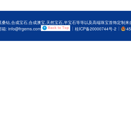
钻,莫桑钻,合成宝石,合成澳宝,天然宝石,半宝石等等以及高端珠宝首饰定
箱: info@frgems.com
桂ICP备20000744号-2
45