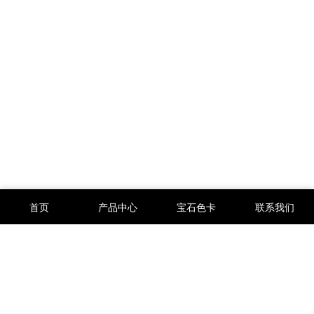
首页
产品中心
宝石色卡
联系我们
人造宝石,梧州人造宝石,锆石裸石,刚玉,尖晶,玻璃,培育钻,莫桑钻,合
成宝石,合成澳宝,天然宝石,半宝石等等以及高端珠宝首饰定制来自中
国广西梧州市专业生产厂家及供应商。