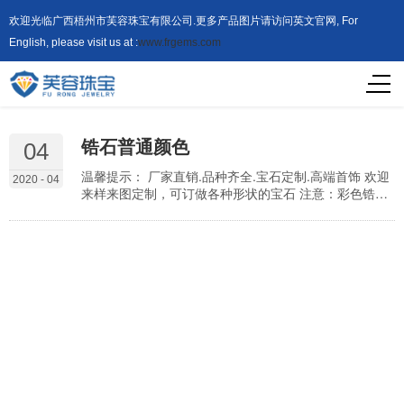
欢迎光临广西梧州市芙容珠宝有限公司.更多产品图片请访问英文官网, For
English, please visit us at :
www.frgems.com
锆石普通颜色
04
温馨提示： 厂家直销.品种齐全.宝石定制.高端首饰 欢迎
2020 - 04
来样来图定制，可订做各种形状的宝石 注意：彩色锆石
或其他彩宝尺寸越大颜色越深，尺寸越小颜色越浅 专线
客服：13324849293 锆石的颜色包括普通颜色和特殊颜
色（贵料） 普通颜色： 白色，紫红，黑色，香槟，石榴
红，金黄，鹅黄，变兰，橄榄黄，桔红，紫蓝，粉红，
玫瑰红，橄榄绿。 特殊颜色(贵料): 坦桑蓝，海蓝，祖母
绿，蓝宝，咖啡（进口和国产...