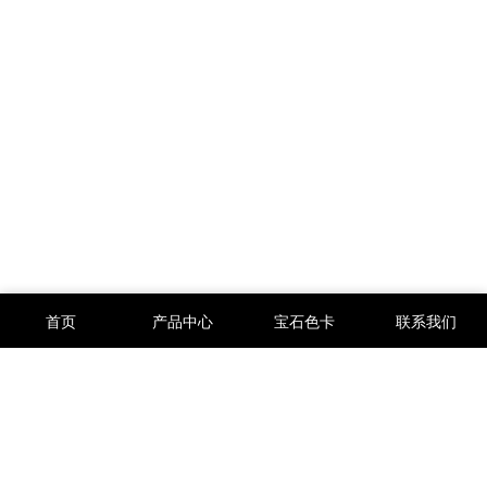
首页
产品中心
宝石色卡
联系我们
人造宝石,梧州人造宝石,锆石裸石,刚玉,尖晶,玻璃,培育钻,莫桑钻,合
成宝石,合成澳宝,天然宝石,半宝石等等以及高端珠宝首饰定制来自中
国广西梧州市专业生产厂家及供应商。